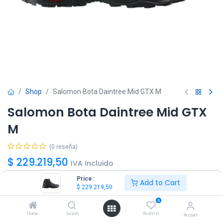
Shop
Salomon Bota Daintree Mid GTX M
Salomon Bota Daintree Mid GTX
M
(0 reseña)
$
229.219,50
IVA Incluido
Price:
Add to Cart
$
229.219,50
Talle
0
40
41
42
43
44
45
Home
Search
Wishlist
Account