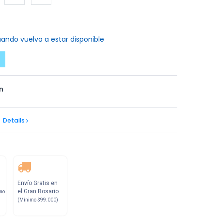
ando vuelva a estar disponible
n
Details
Envío Gratis en
el Gran Rosario
mo
(Mínimo $99.000)