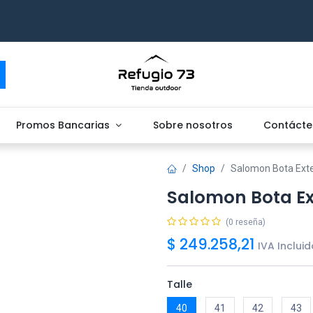
Promos Bancarias
Sobre nosotros
Contácte
Shop
Salomon Bota Ext
Salomon Bota E
(0 reseña)
$
249.258,21
IVA Incluid
Talle
40
41
42
43