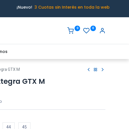
¡Nuevo!
3 Cuotas sin Interés en toda la web
0
0
nos
egra GTX M
xtegra GTX M
o
44
45