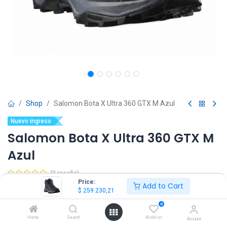
Shop
Salomon Bota X Ultra 360 GTX M Azul
Nuevo ingreso
Salomon Bota X Ultra 360 GTX M
Azul
(0 reseña)
Price:
Add to Cart
$
259.230,21
IVA Incluido
$
259.230,21
0
Talle
Home
Search
Wishlist
Account