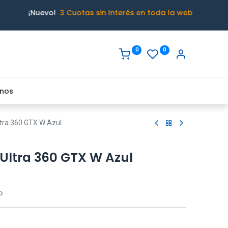
¡Nuevo!
3 Cuotas sin Interés en toda la web
0
0
nos
tra 360 GTX W Azul
Ultra 360 GTX W Azul
o