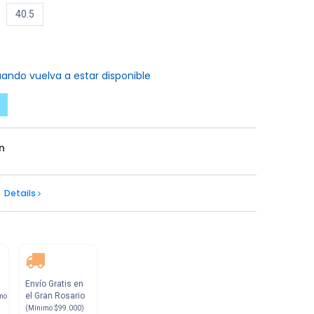
40.5
ando vuelva a estar disponible
n
Details
Envío Gratis en
el Gran Rosario
mo
(Mínimo $99.000)