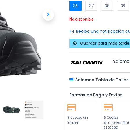
36
37
38
39
No disponible
Reciba una notificación cu
Guardar para más tarde
Salomo
Salomon Tabla de Talles
Formas de Pago y Envíos
3 Cuotas sin
6 Cuotas
Interés
sin Interés
(Míni
$200.000)