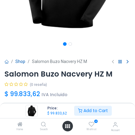
Shop
Salomon Buzo Nacvery HZ M
Salomon Buzo Nacvery HZ M
(0 reseña)
$
99.833,62
IVA Incluido
Price:
Add to Cart
Talle
$
99.833,62
S
M
L
XL
XXL
0
Home
Search
Wishlist
Account
Color