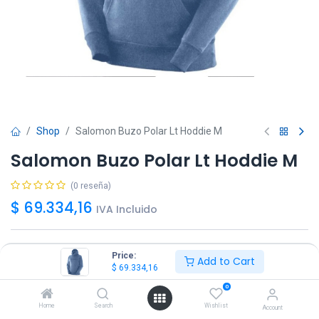
Shop
Salomon Buzo Polar Lt Hoddie M
Salomon Buzo Polar Lt Hoddie M
(0 reseña)
$
69.334,16
IVA Incluido
Talle
Price:
Add to Cart
$
69.334,16
M
L
0
No disponible
Home
Search
Wishlist
Account