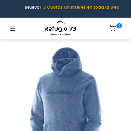
¡Nuevo!
3 Cuotas sin Interés en toda la web
0