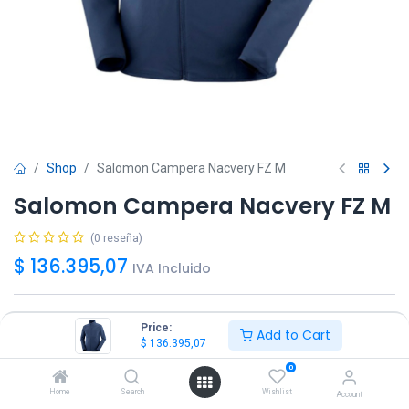
Shop
Salomon Campera Nacvery FZ M
Salomon Campera Nacvery FZ M
(0 reseña)
$
136.395,07
IVA Incluido
Talle
Price:
Add to Cart
$
136.395,07
S
M
L
XL
XXL
0
Home
Search
Wishlist
Account