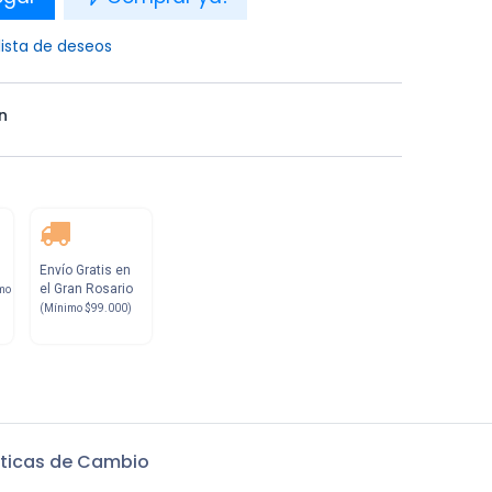
lista de deseos
n
Envío Gratis en
el Gran Rosario
mo
(Mínimo $99.000)
iticas de Cambio