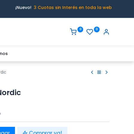
¡Nuevo!
3 Cuotas sin Interés en toda la web
0
0
nos
dic
Nordic
o
egar
Comprar ya!