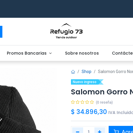
Promos Bancarias
Sobre nosotros
Contácte
Shop
Salomon Gorro Nor
Nuevo ingreso
Salomon Gorro 
(0 reseña)
$
34.896,30
IVA Incluid
Agr