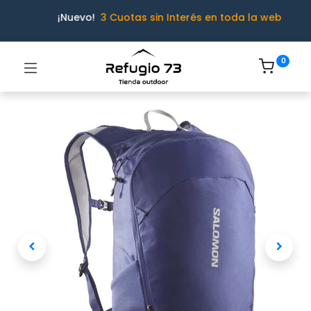
¡Nuevo!
3 Cuotas sin Interés en toda la web
0