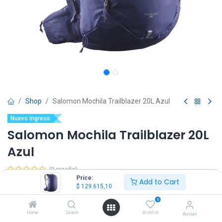
Shop
Salomon Mochila Trailblazer 20L Azul
Nuevo ingreso
Salomon Mochila Trailblazer 20L
Azul
(0 reseña)
Price:
Add to Cart
$
129.615,10
IVA Incluido
$
129.615,10
0
Home
Search
Wishlist
Account