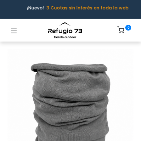
¡Nuevo!
3 Cuotas sin Interés en toda la web
0