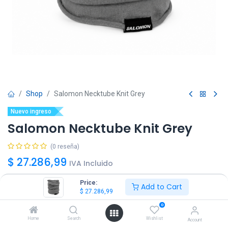
Shop
Salomon Necktube Knit Grey
Nuevo ingreso
Salomon Necktube Knit Grey
(0 reseña)
$
27.286,99
IVA Incluido
Price:
Add to Cart
$
27.286,99
0
Agregar
Comprar ya!
Home
Search
Wishlist
Account