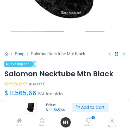
Shop
Salomon Necktube Mtn Black
Nuevo ingreso
Salomon Necktube Mtn Black
(0 reseña)
$
11.565,66
IVA Incluido
Price:
Add to Cart
$
11.565,66
0
Agregar
Comprar ya!
Home
Search
Wishlist
Account