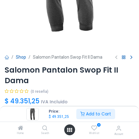
Shop
Salomon Pantalon Swop Fit II Dama
Salomon Pantalon Swop Fit II
Dama
(0 reseña)
$
49.351,25
IVA Incluido
Price:
Add to Cart
$
49.351,25
Talle
0
L
XL
Home
Search
Wishlist
Account