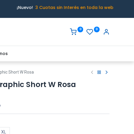
¡Nuevo!
3 Cuotas sin Interés en toda la web
0
0
nos
phic Short W Rosa
raphic Short W Rosa
o
XL