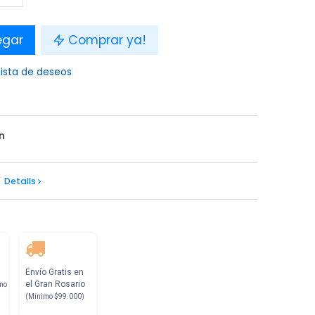
egar
Comprar ya!
lista de deseos
n
Details
Envío Gratis en
el Gran Rosario
mo
(Mínimo $99.000)