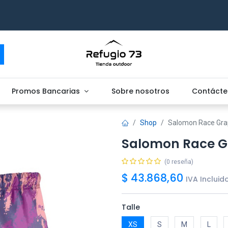
Promos Bancarias
Sobre nosotros
Contácte
Shop
Salomon Race Gra
Salomon Race G
(0 reseña)
$
43.868,60
IVA Incluid
Talle
XS
S
M
L