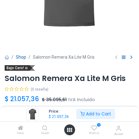
Shop
Salomon Remera Xa Lite M Gris
Bajo Cero! ❄️
Salomon Remera Xa Lite M Gris
(0 reseña)
$
21.057,36
$
35.095,61
IVA Incluido
Price:
Add to Cart
Talle
$
21.057,36
0
S
M
L
XL
XXL
Home
Search
Wishlist
Account