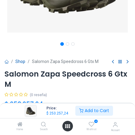
Shop
Salomon Zapa Speedcross 6 Gtx M
Salomon Zapa Speedcross 6 Gtx
M
(0 reseña)
$
253.257,24
IVA Incluido
Price:
Add to Cart
$
253.257,24
Talle
0
Home
Search
Wishlist
Account
40
41
42
43
44
45