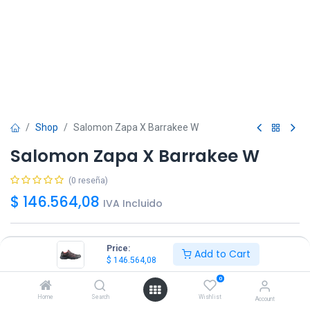
Shop
Salomon Zapa X Barrakee W
Salomon Zapa X Barrakee W
(0 reseña)
$
146.564,08
IVA Incluido
Talle
Price:
Add to Cart
$
146.564,08
36
37
38
39
40
0
No disponible
Home
Search
Wishlist
Account