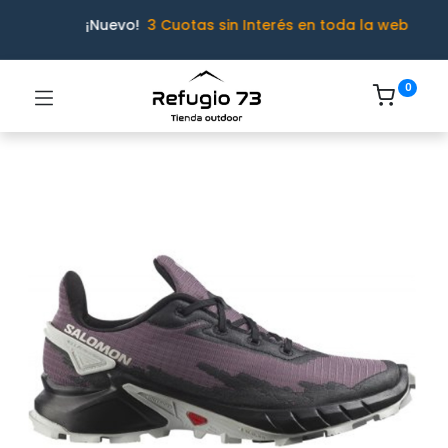
¡Nuevo!
3 Cuotas sin Interés en toda la web
0