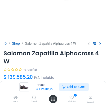
Shop
Salomon Zapatilla Alphacross 4 W
Salomon Zapatilla Alphacross 4
W
(0 reseña)
$
139.585,20
IVA Incluido
Price:
Add to Cart
$
139.585,20
Talle
0
36
37
37.5
38
38.5
39
40
Home
Search
Wishlist
Account