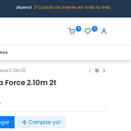
¡Nuevo!
3 Cuotas sin Interés en toda la web
0
0
nos
Force 2.10m 2t
a Force 2.10m 2t
o
egar
Comprar ya!