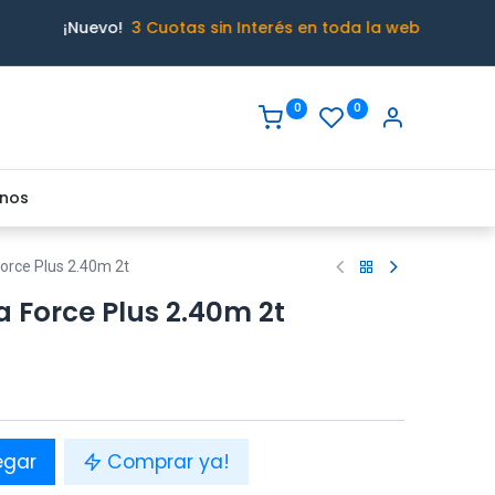
¡Nuevo!
3 Cuotas sin Interés en toda la web
0
0
nos
Force Plus 2.40m 2t
a Force Plus 2.40m 2t
egar
Comprar ya!