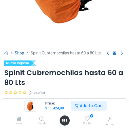
Shop
Spinit Cubremochilas hasta 60 a 80 Lts
Nuevo ingreso
Spinit Cubremochilas hasta 60 a
80 Lts
(0 reseña)
$
11.424,08
IVA Incluido
Price:
Add to Cart
$
11.424,08
0
Home
Search
Wishlist
Account