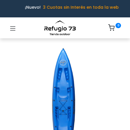
¡Nuevo!
3 Cuotas sin Interés en toda la web
0