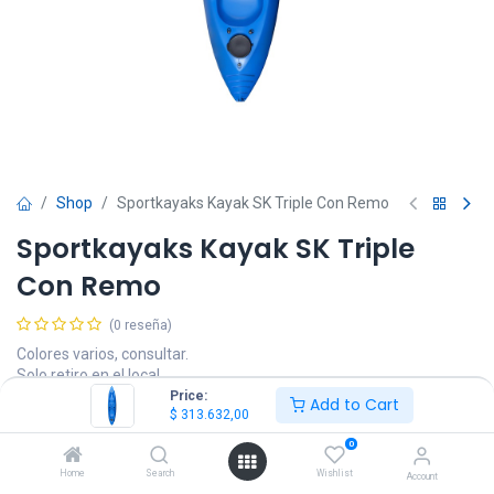
Shop
Sportkayaks Kayak SK Triple Con Remo
Sportkayaks Kayak SK Triple
Con Remo
(0 reseña)
Colores varios, consultar.
Solo retiro en el local.
Price:
Add to Cart
$
313.632,00
$
313.632,00
IVA Incluido
0
Home
Search
Wishlist
Account