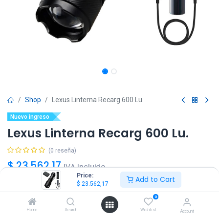
Shop
Lexus Linterna Recarg 600 Lu.
Nuevo ingreso
Lexus Linterna Recarg 600 Lu.
(0 reseña)
$
23.562,17
IVA Incluido
Price:
Add to Cart
$
23.562,17
0
Home
Search
Wishlist
Account