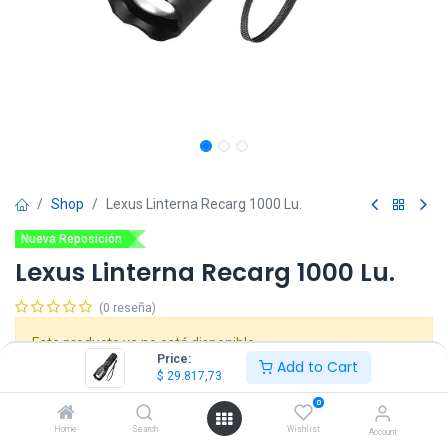
Shop
Lexus Linterna Recarg 1000 Lu.
Nueva Reposición
Lexus Linterna Recarg 1000 Lu.
(0 reseña)
Este producto ya no está disponible.
Price:
Add to Cart
$
29.817,73
0
Home
Search
Wishlist
Account