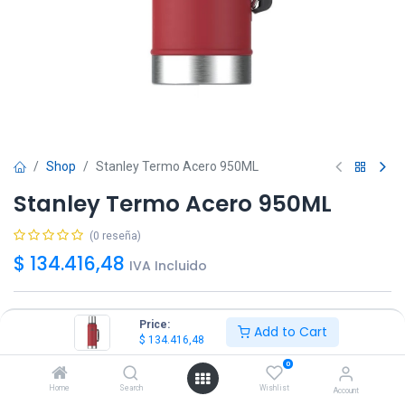
Shop
Stanley Termo Acero 950ML
Stanley Termo Acero 950ML
(0 reseña)
$
134.416,48
IVA Incluido
Color
Price:
Add to Cart
$
134.416,48
0
Home
Search
Wishlist
No disponible
Account