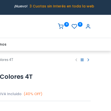
¡Nuevo!
3 Cuotas sin Interés en toda la web
0
0
nos
olores 4T
 Colores 4T
IVA Incluido
(40% OFF)