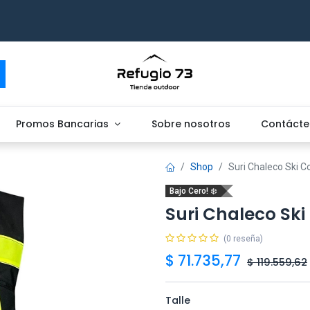
Promos Bancarias
Sobre nosotros
Contácte
Shop
Suri Chaleco Ski C
Bajo Cero! ❄️
Suri Chaleco Ski
(0 reseña)
$
71.735,77
$
119.559,62
Talle