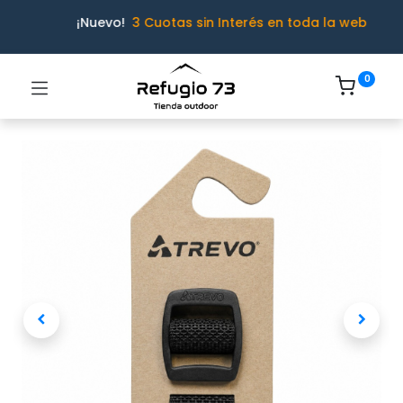
¡Nuevo!
3 Cuotas sin Interés en toda la web
0