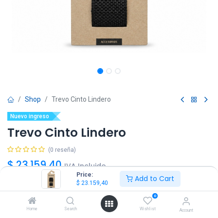
Shop
Trevo Cinto Lindero
Nuevo ingreso
Trevo Cinto Lindero
(0 reseña)
$
23.159,40
IVA Incluido
Price:
Add to Cart
$
23.159,40
Talle
0
S
M
L
XL
Home
Search
Wishlist
Account