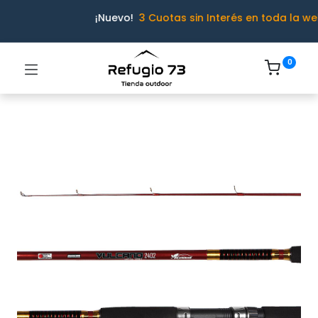
¡Nuevo!
3 Cuotas sin Interés en toda la we
0