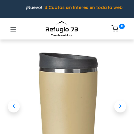
¡Nuevo!
3 Cuotas sin Interés en toda la web
0