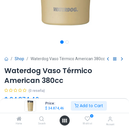
Shop
Waterdog Vaso Térmico American 380cc
Waterdog Vaso Térmico
American 380cc
(0 reseña)
$
34.874,46
IVA Incluido
Price:
Add to Cart
$
34.874,46
Color
0
Home
Search
Wishlist
Account