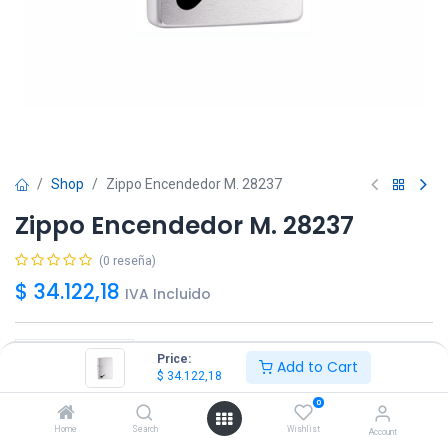
Shop
Zippo Encendedor M. 28237
Zippo Encendedor M. 28237
(0 reseña)
$
34.122,18
IVA Incluido
Price:
Add to Cart
$
34.122,18
Agregar
Comprar ya!
0
Home
Search
Wishlist
Account