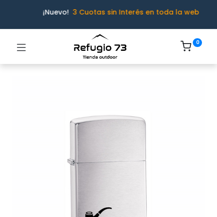
¡Nuevo!
3 Cuotas sin Interés en toda la web
0