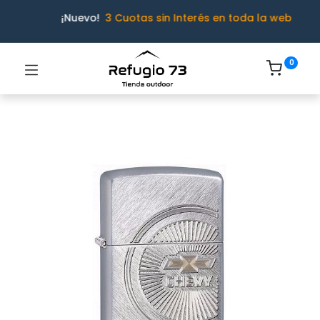
¡Nuevo!
3 Cuotas sin Interés en toda la web
0