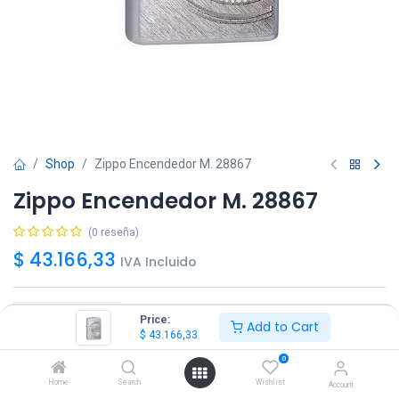
Shop
Zippo Encendedor M. 28867
Zippo Encendedor M. 28867
(0 reseña)
$
43.166,33
IVA Incluido
Price:
Add to Cart
$
43.166,33
Agregar
Comprar ya!
0
Home
Search
Wishlist
Account