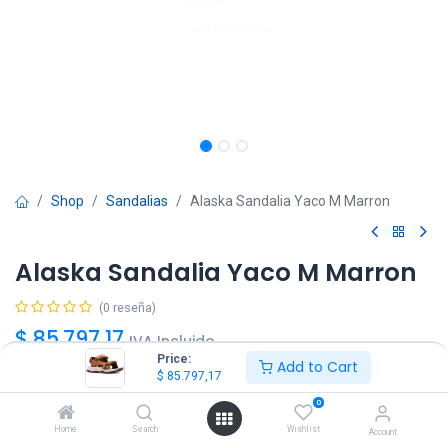
Shop
Sandalias
Alaska Sandalia Yaco M Marron
Alaska Sandalia Yaco M Marron
(0 reseña)
$
85.797,17
IVA Incluido
Price:
Add to Cart
$
85.797,17
Talle
0
41
42
43
44
45
Home
Search
Wishlist
Account