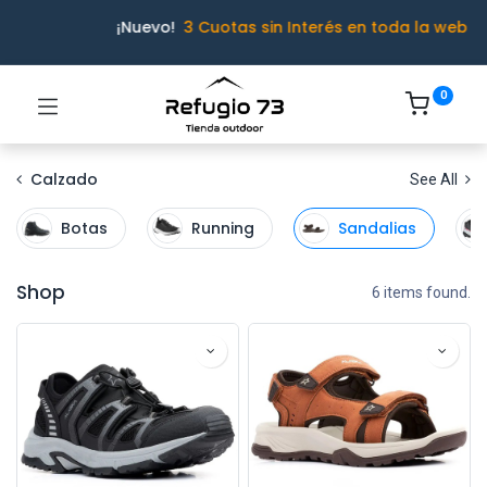
¡Nuevo!
3 Cuotas sin Interés en toda la web
0
Calzado
See All
Botas
Running
Sandalias
Shop
6 items found.
Ivo · Refugio 73
● En línea