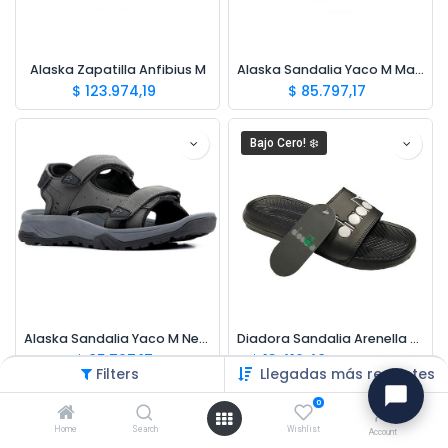
Alaska Zapatilla Anfibius M
Alaska Sandalia Yaco M Marron
$
123.974,19
$
85.797,17
Bajo Cero! ❄️
Alaska Sandalia Yaco M Negro
Diadora Sandalia Arenella Hombre
$
85.797,17
$
13.416,48
$
22.360,80
Filters
Llegadas más recientes
0
Bajo Cero! ❄️
Bajo Cero! ❄️
Home
Search
Wishlist
Account