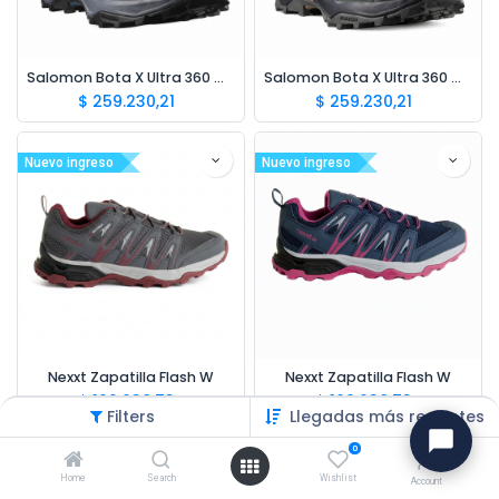
Salomon Bota X Ultra 360 GTX M Azul
Salomon Bota X Ultra 360 GTX W Gris
$
259.230,21
$
259.230,21
Nuevo ingreso
Nuevo ingreso
Nexxt Zapatilla Flash W
Nexxt Zapatilla Flash W
$
100.638,73
$
100.638,73
Filters
Llegadas más recientes
0
Nuevo ingreso
Nuevo ingreso
Home
Search
Wishlist
Account