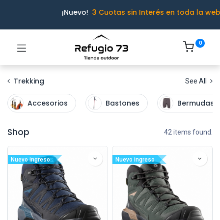
¡Nuevo!
3 Cuotas sin Interés en toda la web
0
Trekking
See All
Accesorios
Bastones
Bermudas
Shop
42 items found.
Nuevo ingreso
Nuevo ingreso
Ivo · Refugio 73
● En línea