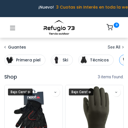
¡Nuevo!
3 Cuotas sin Interés en toda la we
0
Guantes
See All
Primera piel
Ski
Técnicos
Shop
3 items found.
Bajo Cero! ❄️
Bajo Cero! ❄️
Ivo · Refugio 73
● En línea