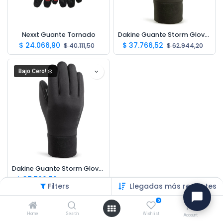
Nexxt Guante Tornado
Dakine Guante Storm Glove Gris H
$
24.066,90
$
37.766,52
$
40.111,50
$
62.944,20
Bajo Cero! ❄️
Dakine Guante Storm Glove Black H
$
37.766,52
$
62.944,20
Filters
Llegadas más recientes
0
Home
Search
Wishlist
Account