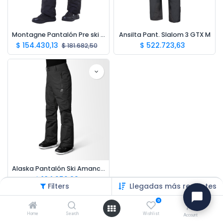
Montagne Pantalón Pre ski Pro
Ansilta Pant. Slalom 3 GTX M
$
154.430,13
$
522.723,63
$
181.682,50
Alaska Pantalón Ski Amancay M
$
184.252,99
Filters
Llegadas más recientes
0
Home
Search
Wishlist
Account