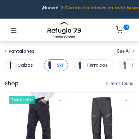
¡Nuevo!
3 Cuotas sin Interés en toda la we
0
Pantalones
See All
Calzas
Ski
Térmicos
Tre
Shop
3 items found.
Bajo Cero! ❄️
Ivo · Refugio 73
● En línea