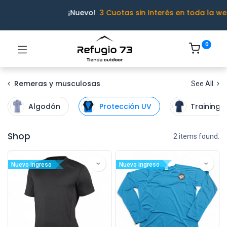
¡Nuevo!
3 Cuotas sin Interés en toda la we
0
Remeras y musculosas
See All
Algodón
Protección UV
Training
Shop
2 items found.
Nuevo ingreso
Nuevo ingreso
Ivo · Refugio 73
● En línea