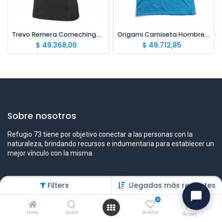
Trevo Remera Comechingon M
Origami Camiseta Hombre UPF 50+ Petroleo
$
49.368,00
$
49.712,85
Sobre nosotros
Refugio 73 tiene por objetivo conectar a las personas con la
naturaleza, brindando recursos e indumentaria para establecer un
mejor vínculo con la misma.
Filters
Llegadas más recientes
Contáctenos
0
Contáctenos
Home
Search
Wishlist
Account