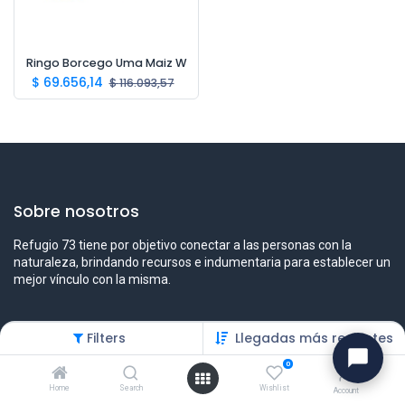
Ringo Borcego Uma Maiz W
$
69.656,14
$
116.093,57
Sobre nosotros
Refugio 73 tiene por objetivo conectar a las personas con la
naturaleza, brindando recursos e indumentaria para establecer un
mejor vínculo con la misma.
Filters
Llegadas más recientes
Contáctenos
0
Contáctenos
Home
Search
Wishlist
Account