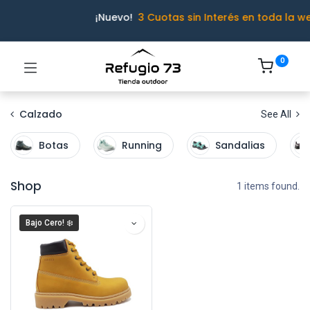
¡Nuevo!
3 Cuotas sin Interés en toda la w
0
Calzado
See All
Botas
Running
Sandalias
Shop
1 items found.
Bajo Cero! ❄️
Ivo · Refugio 73
● En línea