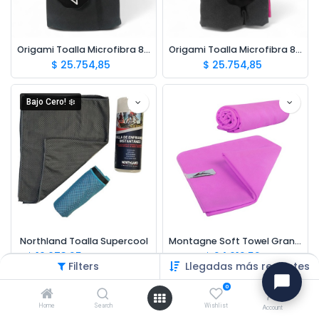
Origami Toalla Microfibra 80x160cm Negro/Verde
Origami Toalla Microfibra 80x160cm Negro/Rosa
$
25.754,85
$
25.754,85
Bajo Cero! ❄️
Northland Toalla Supercool
Montagne Soft Towel Grande
$
10.073,25
$
24.012,52
$
16.788,75
Filters
Llegadas más recientes
0
Home
Search
Wishlist
Account