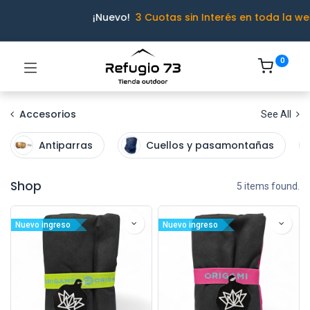
¡Nuevo!
3 Cuotas sin Interés en toda la we
0
Accesorios
See All
Antiparras
Cuellos y pasamontañas
Shop
5 items found.
Nuevo ingreso
Nuevo ingreso
Ivo · Refugio 73
● En línea