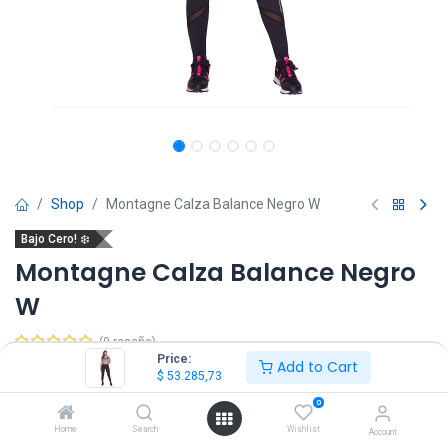
Shop
Montagne Calza Balance Negro W
Bajo Cero! ❄️
Montagne Calza Balance Negro
W
(0 reseña)
Price:
Add to Cart
$
53.285,73
Este producto ya no está disponible.
0
Home
Search
Wishlist
Account