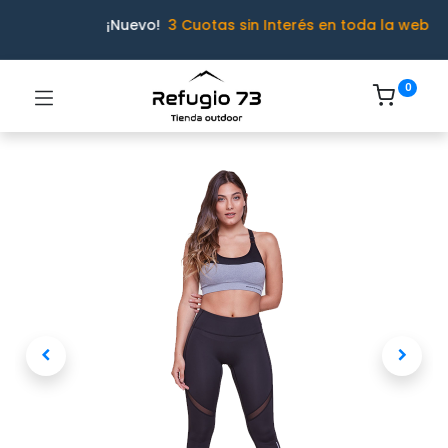
¡Nuevo!
3 Cuotas sin Interés en toda la web
0