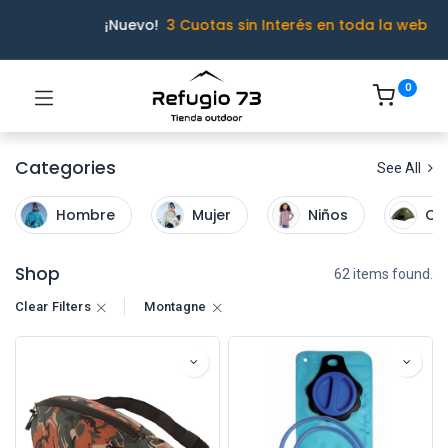
¡Nuevo!
3 Cuotas sin Interés en toda la web
0
Categories
See All
Hombre
Mujer
Niños
Ca
Shop
62 items found.
Clear Filters
Montagne
Ivo · Refugio 73
● En línea