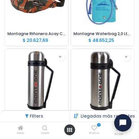
Montagne Riñonera Acay Camo
Montagne Waterbag 2,0 Lts New
$
20.627,69
$
48.652,25
Filters
Llegadas más recientes
Montagne Termo de Acero 1800cc C/Manija
Montagne Termo con Manija de Acero 1500Cc
$
115.154,01
$
107.195,76
0
Home
Search
Wishlist
Account