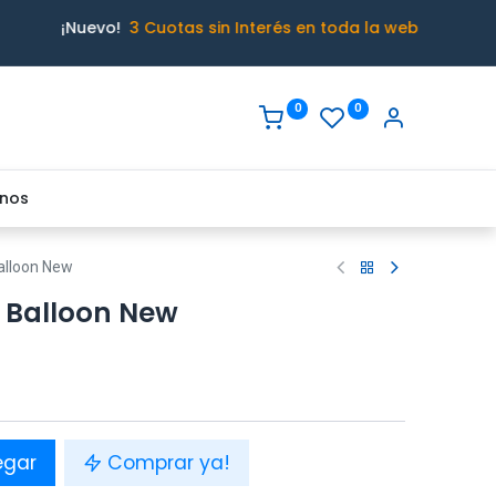
¡Nuevo!
3 Cuotas sin Interés en toda la web
0
0
nos
alloon New
 Balloon New
egar
Comprar ya!