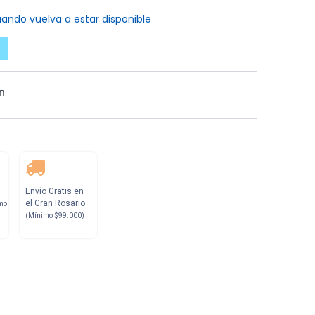
ando vuelva a estar disponible
n
Envío Gratis en
el Gran Rosario
mo
(Mínimo $99.000)