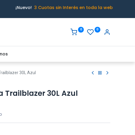
¡Nuevo!
3 Cuotas sin Interés en toda la web
0
0
nos
railblazer 30L Azul
Trailblazer 30L Azul
o