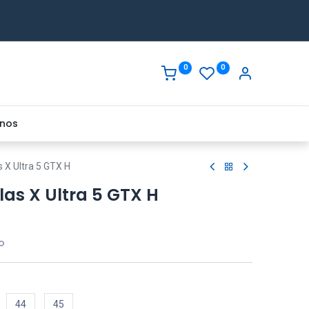
0
0
nos
 X Ultra 5 GTX H
as X Ultra 5 GTX H
o
44
45