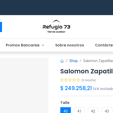
Promos Bancarias
Sobre nosotros
Contácte
Shop
Salomon Zapatillas
Salomon Zapatill
(0 reseña)
$
249.258,21
IVA Incluid
Talle
40
41
42
43