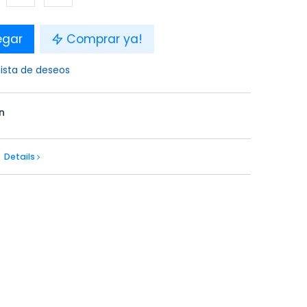
egar
Comprar ya!
lista de deseos
n
Details