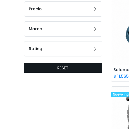
Precio
Marca
Rating
RESET
Salomo
$
11.565
Nuevo ing