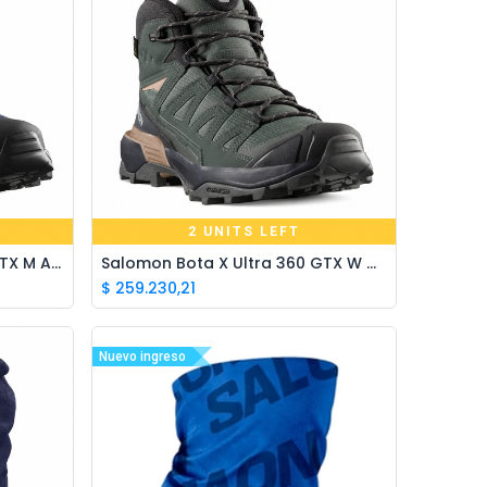
Ivo · Refugio 73
● En línea
2 UNITS LEFT
Salomon Bota X Ultra 360 GTX M Azul
Salomon Bota X Ultra 360 GTX W Gris
$
259.230,21
Nuevo ingreso