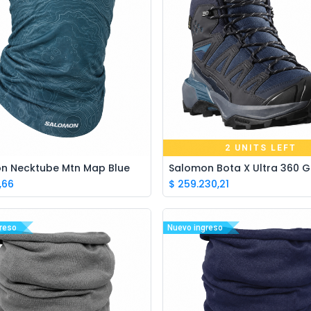
2 UNITS LEFT
n Necktube Mtn Map Blue
Add to Cart
,66
$
259.230,21
reso
Nuevo ingreso