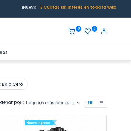
¡Nuevo!
3 Cuotas sin Interés en toda la web
0
0
nos
s Bajo Cero
denar por :
Llegadas más recientes
Nuevo ingreso