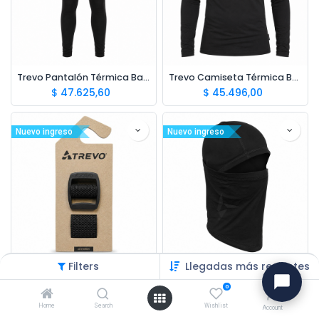
Trevo Pantalón Térmica Bamboo
Trevo Camiseta Térmica Bamboo
$
47.625,60
$
45.496,00
Nuevo ingreso
Nuevo ingreso
Filters
Llegadas más recientes
Trevo Cinto Lindero
Trevo Balaclava Bamboo
$
23.159,40
$
24.956,25
0
Home
Search
Wishlist
Account