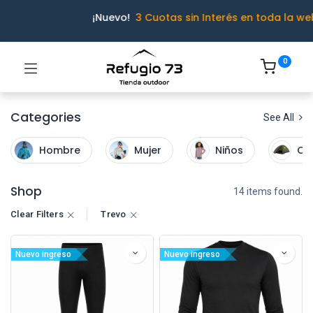
¡Nuevo!
3 Cuotas sin Interés en toda la we
0
Categories
See All
Hombre
Mujer
Niños
Ca
Shop
14 items found.
Clear Filters
Trevo
Ivo · Refugio 73
Nuevo ingreso
Nuevo ingreso
● En línea