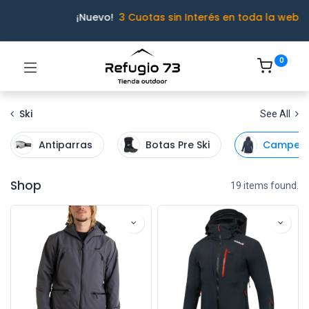
¡Nuevo!
3 Cuotas sin Interés en toda la web
0
Ski
See All
Antiparras
Botas Pre Ski
Camper
Shop
19 items found.
Ivo · Refugio 73
● En línea