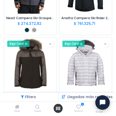
Nexxt Campera Ski Grauper M
Ansilta Campera Ski Rider 2 Gtx M
$
274.372,92
$
761.325,71
Bajo Cero! ❄️
Bajo Cero! ❄️
Zud Campera Ski Petra Mujer
Zud Campera Ski Love Nena
Filters
Llegadas más recientes
$
162.780,70
$
120.468,21
$
191.506,70
$
141.727,30
0
Home
Search
Wishlist
Account
Bajo Cero! ❄️
Bajo Cero! ❄️