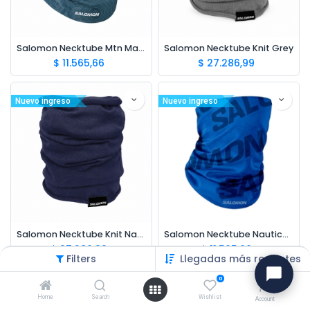
Salomon Necktube Mtn Map Blue
Salomon Necktube Knit Grey
$
11.565,66
$
27.286,99
Nuevo ingreso
Nuevo ingreso
Salomon Necktube Knit Navy
Salomon Necktube Nautical Blue
$
27.286,99
$
11.565,66
Filters
Llegadas más recientes
0
Nuevo ingreso
Nuevo ingreso
Home
Search
Wishlist
Account