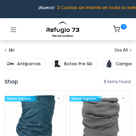
¡Nuevo!
3 Cuotas sin Interés en toda la web
0
Ski
See All
Antiparras
Botas Pre Ski
Camper
Shop
8 items found.
Nuevo ingreso
Nuevo ingreso
Ivo · Refugio 73
● En línea