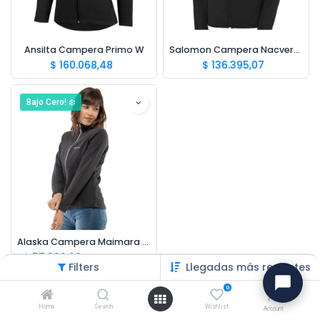
Ansilta Campera Primo W
Salomon Campera Nacvery FZ W
$
160.068,48
$
136.395,07
Bajo Cero! ❄️
Alaska Campera Maimara W
$
57.332,29
$
67.449,76
Filters
Llegadas más recientes
+1
0
Home
Search
Wishlist
Account