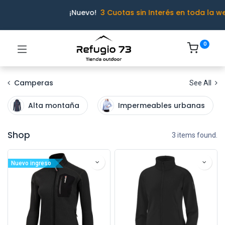
¡Nuevo!
3 Cuotas sin Interés en toda la w
0
Camperas
See All
Alta montaña
Impermeables urbanas
Shop
3 items found.
Nuevo ingreso
Ivo · Refugio 73
● En línea