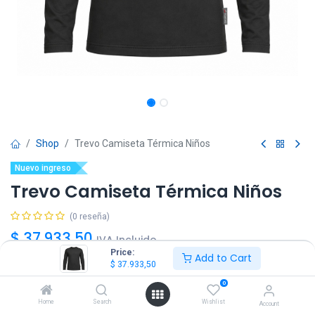
Shop
Trevo Camiseta Térmica Niños
Nuevo ingreso
Trevo Camiseta Térmica Niños
(0 reseña)
$
37.933,50
IVA Incluido
Price:
Add to Cart
$
37.933,50
Talle
0
8
10
12
Home
Search
Wishlist
Account