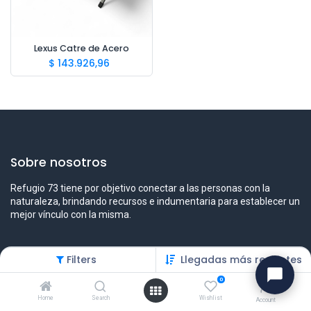
Lexus Catre de Acero
$
143.926,96
Sobre nosotros
Refugio 73 tiene por objetivo conectar a las personas con la
naturaleza, brindando recursos e indumentaria para establecer un
mejor vínculo con la misma.
Filters
Llegadas más recientes
Contáctenos
0
Contáctenos
Home
Search
Wishlist
Account