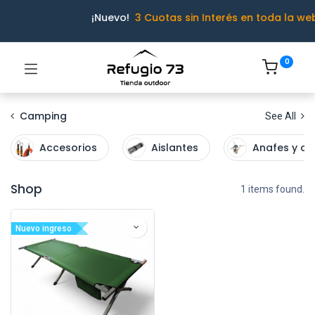
¡Nuevo!
3 Cuotas sin Interés en toda la we
0
Camping
See All
Accesorios
Aislantes
Anafes y ca
Shop
1 items found.
Nuevo ingreso
Ivo · Refugio 73
● En línea